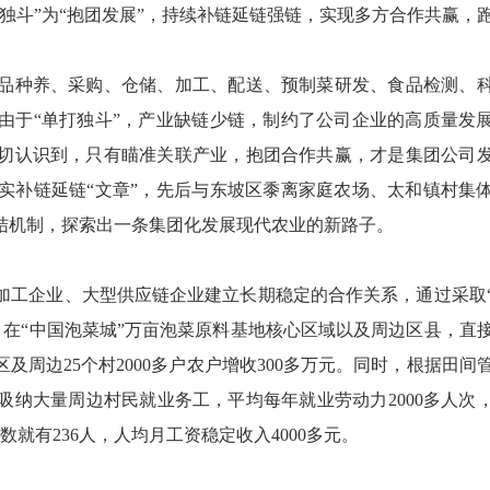
斗”为“抱团发展”，持续补链延链强链，实现多方合作共赢，
种养、采购、仓储、加工、配送、预制菜研发、食品检测、
由于“单打独斗”，产业缺链少链，制约了公司企业的高质量发
切认识到，只有瞄准关联产业，抱团合作共赢，才是集团公司
实补链延链“文章”，先后与东坡区黍离家庭农场、太和镇村集
结机制，探索出一条集团化发展现代农业的新路子。
工企业、大型供应链企业建立长期稳定的合作关系，通过采取
式，在“中国泡菜城”万亩泡菜原料基地核心区域以及周边区县，直
及周边25个村2000多户农户增收300多万元。同时，根据田间
纳大量周边村民就业务工，平均每年就业劳动力2000多人次
就有236人，人均月工资稳定收入4000多元。