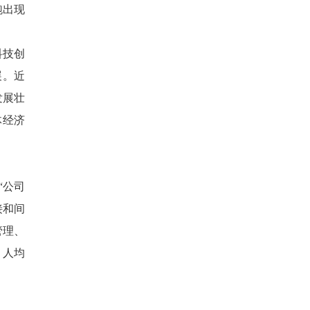
跑出现
科技创
展。近
发展壮
体经济
“公司
接和间
管理、
，人均