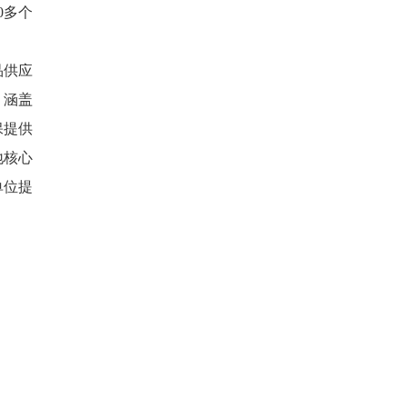
0多个
品供应
，涵盖
保提供
地核心
单位提