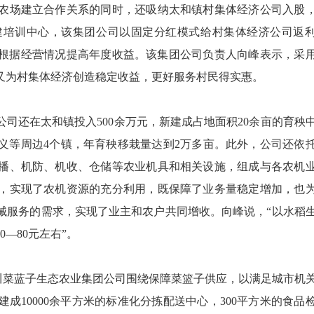
场建立合作关系的同时，还吸纳太和镇村集体经济公司入股
新建培训中心，该集团公司以固定分红模式给村集体经济公司返
，并根据经营情况提高年度收益。该集团公司负责人向峰表示，采
又为村集体经济创造稳定收益，更好服务村民得实惠。
司还在太和镇投入500余万元，新建成占地面积20余亩的育秧
义等周边4个镇，年育秧移栽量达到2万多亩。此外，公司还依
播、机防、机收、仓储等农业机具和相关设施，组成与各农机
，实现了农机资源的充分利用，既保障了业务量稳定增加，也
械服务的需求，实现了业主和农户共同增收。向峰说，“以水稻
—80元左右”。
川菜蓝子生态农业集团公司围绕保障菜篮子供应，以满足城市机
成10000余平方米的标准化分拣配送中心，300平方米的食品