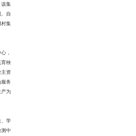
，该集
利。自
用村集
中心，
托育秧
业主资
为服务
生产为
关、学
检测中