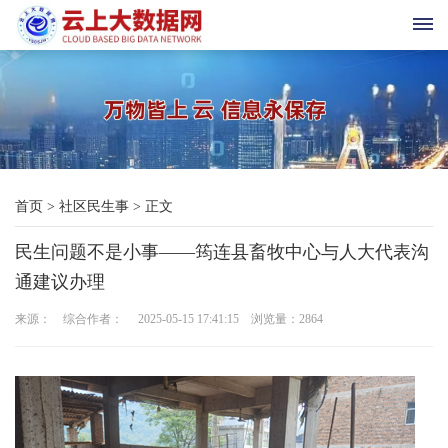
首
页
科
首页
>
社区民生事
>
正文
技
民生问题不是小事——筠连县畜牧中心与人大代表沟
与
通建议办理
三
来源： 综合作者： 2025-05-15 17:41:15 浏览量：
2864
农
新
时