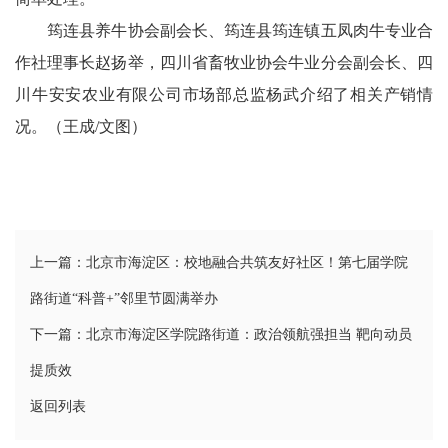
龄
筠连县养牛协会副会长、筠连县筠连镇五凤肉牛专业合
作社理事长赵扬举，四川省畜牧业协会牛业分会副会长、四
信
川牛安安农业有限公司市场部总监杨武介绍了相关产销情
息
况。（王成/文图）
中
国
关
上一篇：北京市海淀区：校地融合共筑友好社区！第七届学院
工
路街道“科普+”邻里节圆满举办
下一篇：北京市海淀区学院路街道：政治领航强担当 靶向动员
委
文
提质效
返回列表
学