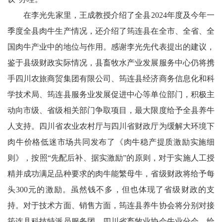
老
在李光先家里，王成教授介绍了全县2024年度及今年一
科
季度全县肉牛生产情况，还介绍了筠连县在全市、全省、全
国肉牛产业中的地位与作用。感谢李光先代表提出的建议，
协
鉴于县级财政实际情况，县畜牧水产业发展服务中心仍将携
云
手四川农旅商贸集团有限公司、筠连县经济商务信息化和科
端
学技术局、筠连县服务业发展促进中心等单位部门，积极主
动向市级、省级相关部门争取项目，最大限度给予全县养牛
星
人支持。四川省农业农村厅与四川省财政厅为缓解大环境下
文
肉牛价格低迷市场共同发布了《肉牛稳产提质激励实施细
则》，按照“先配后补、据实激励”的原则，对于实施人工授
学
精并成功满足品种要求的肉牛能繁母牛，省级财政将给予每
社
头300元的激励。虽然钱不多，但也体现了省级财政的支
区
持。对于技术方面、销售方面，筠连县养牛协会将分别对接
筠连县科技特派员服务团、四川省畜牧业协会牛业分会，给
民