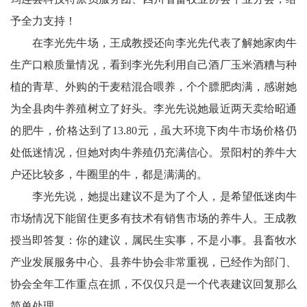
予全力支持！
生
在李光先牛场，王成教授还向李光先代表了解她家肉牛
事
生产口粮质量情况，看到李光先利用自己酒厂玉米酒糟与种
神
植的青草、外购的干麦秸混合喂养，个个膘肥肉满，感谢她
为全县肉牛养殖树立了好头。李光先说她最近两天卖给昭通
州
的肥牛，价格达到了13.80元，虽大环境下肉牛市场价格仍
展
处低迷情况，但她对肉牛养殖仍充满信心。景阳村的养牛大
户还比较多，牛圈里的牛，都是满满的。
播
李光先说，她提出建议不是为了个人，是希望低迷肉牛
台
市场情况下能留住更多有技术有销售市场的养牛人。王成教
中
授当即答复：你的建议，属民生实事，不是小事。县畜牧水
产业发展服务中心、县养牛协会非常重视，已经作为部门、
国
协会全年工作重点在抓，不仅仅只是一个代表建议回复那么
银
简单处理。