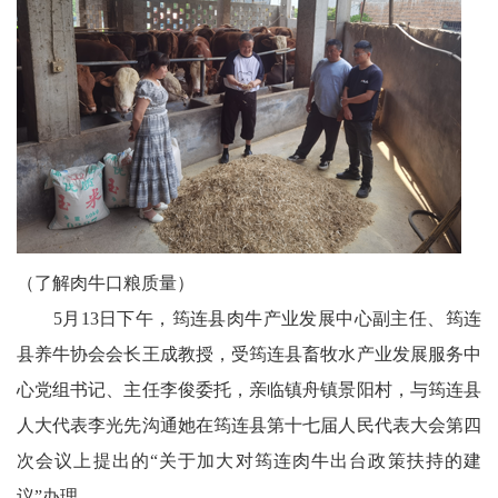
代
教
育
健
康
中
（了解肉牛口粮质量）
5月13日下午，筠连县肉牛产业发展中心副主任、筠连
国
县养牛协会会长王成教授，受筠连县畜牧水产业发展服务中
行
心党组书记、主任李俊委托，亲临镇舟镇景阳村，与筠连县
中
人大代表李光先沟通她在筠连县第十七届人民代表大会第四
次会议上提出的“关于加大对筠连肉牛出台政策扶持的建
国
议”办理。