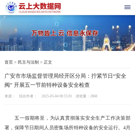
首
页
科
首页
>
民主与法制
>
正文
技
广安市市场监督管理局经开区分局：拧紧节日“安全
与
阀” 开展五一节前特种设备安全检查
三
来源： 综合作者： 2025-05-04 08:55:01 浏览量：
2868
农
新
五一假期将至，为认真贯彻落实安全生产工作决策部
署，保障节日期间人员密集场所特种设备的安全运行。4月
时