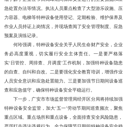
老
急处置办法等情况。执法人员重点检查了大型游乐设施、压
科
力容器、电梯等特种设备使用登记、定期检验、维护保养及
作业人员持证上岗情况，并现场查阅了安全管理制度、应急
协
预案及演练记录。
云
何玲强调，特种设备安全关乎人民生命财产安全，企业
端
务必高度重视，切实履行安全主体责任。一是要严格落
实‘日管控、周排查、月调度’工作机制，加强特种设备隐患
星
的自查、自纠和自改。二是要强化安全教育培训，增强作业
文
人员安全意识和应急处置能力。三是要加强节日期间设备巡
查和应急值守，确保特种设备安全平稳运行。
学
下一步，广安市市场监督管理局经开区分局将持续加强
社
特种设备安全监管，加大‘五一’劳动节期间巡查频次，聚焦
区
重点区域、重点场所和重点设备，全面排查安全风险隐患，
严厉打击违法违规行为，全力保障节日期间特种设备安全稳
民