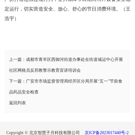
定运行，切实营造安全、放心、舒心的节日消费环境。（王
生
浩宇）
事
神
州
上一篇：成都市青羊区西御河街道办事处在街道城运中心开展
展
社区网格员反邪教警示教育宣讲培训会
播
下一篇：广安市市场监督管理局经开区分局开展“五一”节前食
品药品安全检查
台
中
返回列表
国
银
Copyright © 北京智慧子月科技有限公司
京ICP备2023017440号-2