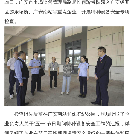
28日，广安市市场监督管理局副局长何玲带队深入广安经开
代
区游乐场所、广安南站等重点企业，开展特种设备安全专项
检查。
教
育
健
康
中
国
行
中
检查组先后前往广安南站和侏罗纪公园，现场听取了企
业负责人关于‘五一’节日期间特种设备安全工作的汇报，详
国
细了解了企业在节日高峰期间保障安全运行的主要措施和应