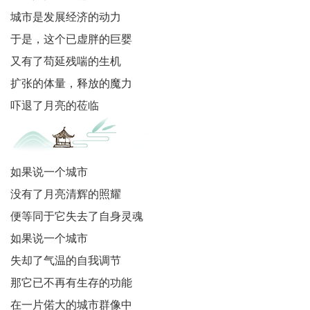
城市是发展经济的动力
龄
于是，这个已虚胖的巨婴
信
又有了苟延残喘的生机
扩张的体量，释放的魔力
息
吓退了月亮的莅临
中
国
关
如果说一个城市
没有了月亮清辉的照耀
工
便等同于它失去了自身灵魂
委
如果说一个城市
文
失却了气温的自我调节
那它已不再有生存的功能
学
在一片偌大的城市群像中