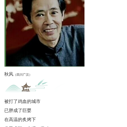
代
教
育
健
康
中
秋风
（四川广汉）
国
行
被打了鸡血的城市
中
已胖成了巨婴
国
在高温的炙烤下