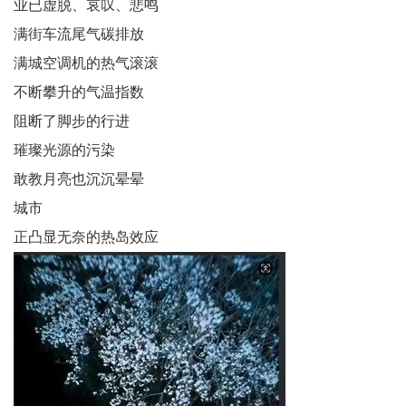
业已虚脱、哀叹、悲鸣
老
满街车流尾气碳排放
科
满城空调机的热气滚滚
不断攀升的气温指数
协
阻断了脚步的行进
云
璀璨光源的污染
端
敢教月亮也沉沉晕晕
城市
星
正凸显无奈的热岛效应
文
学
社
区
民