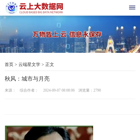
首
页
科
首页
>
云端星文学
>
正文
技
秋风：城市与月亮
与
来源： 综合作者： 2024-09-07 08:08:06 浏览量：
2790
三
农
新
时