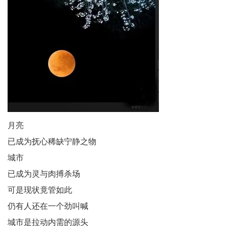
生
事
神
州
展
月亮
播
已成为抚心稀缺宁静之物
台
城市
中
已成为灵与肉搏杀场
可是现状竟管如此
国
仍有人还在一个劲叫喊
银
城市是拉动内需的源头