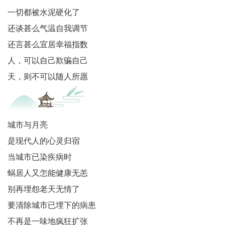
及
一切都被水泥硬化了
还谈甚么气温自我调节
评
还言甚么宜居幸福指数
论
人，可以自己欺骗自己
墨
天，则不可以随人所愿
笺
香
城市与月亮
文
是现代人的心灵归宿
当城市已染疾病时
学
蜗居人又怎能健康无恙
民
别再埋怨老天无情了
主
要清除城市已埋下的病患
不再是一味地疯狂扩张
与