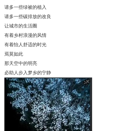
请多一些绿被的植入
法
请多一些碳排放的改良
让城市的生活圈
制
有着乡村浪漫的风情
民
有着怡人舒适的时光
间
焉莫如此
人
那天空中的明亮
必助人步入梦乡的宁静
才
库