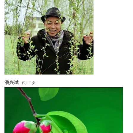
代
教
育
健
康
中
潘兴斌
（四川广安）
国
行
中
国