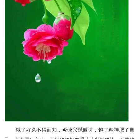
老
科
协
云
端
星
文
学
社
区
饿了好久不得而知，今读兴斌微诗，饱了精神肥了自
民