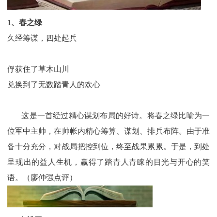
龄
1、春之绿
信
久经筹谋，四处起兵
息
俘获住了草木山川
中
兑换到了无数踏青人的欢心
国
这是一首经过精心谋划布局的好诗。将春之绿比喻为一
关
位军中主帅，在帅帐内精心筹算、谋划、排兵布阵。由于准
工
备十分充分，对战局把控到位，终至战果累累。于是，到处
呈现出的益人生机，赢得了踏青人青睐的目光与开心的笑
委
语。（廖仲强点评）
文
学