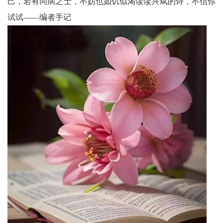
己，若有同病之士，不妨也如饥似渴读读兴斌的诗，不信你
试试——编者手记
生
事
神
州
展
播
台
中
国
银