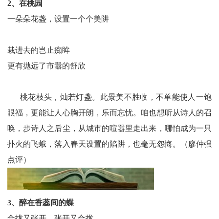
2、在桃园
及
一朵朵花盏，设置一个个美阱
评
栽进去的岂止痴眸
论
更有抛远了市嚣的舒欣
墨
笺
桃花枝头，灿若灯盏。此景美不胜收，不单能使人一饱
香
眼福，更能让人心胸开朗，乐而忘忧。咱也想听从诗人的召
唤，步诗人之后尘，从城市的喧嚣里走出来，哪怕成为一只
文
扑火的飞蛾，落入春天设置的陷阱，也毫无怨悔。（廖仲强
学
点评）
民
主
3、醉在香蕊间的蝶
与
合拢又张开，张开又合拢……