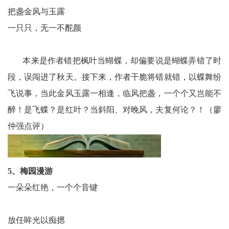
把盏金风与玉露
一只只，无一不酡颜
本来是作者错把枫叶当蝴蝶，却偏要说是蝴蝶弄错了时
段，误闯进了秋天。接下来，作者干脆将错就错，以蝶舞纷
飞说事，当此金风玉露一相逢，临风把盏，一个个又岂能不
醉！是飞蝶？是红叶？当斜阳、对晚风，夫复何论？！（廖
仲强点评）
5、梅园漫游
一朵朵红艳，一个个音键
放任眸光以痴摁