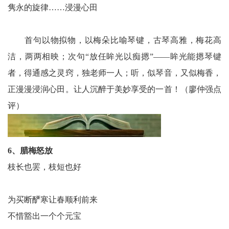
隽永的旋律……浸漫心田
首句以物拟物，以梅朵比喻琴键，古琴高雅，梅花高
洁，两两相映；次句“放任眸光以痴摁”——眸光能摁琴键
者，得通感之灵窍，独老师一人；听，似琴音，又似梅香，
正漫漫浸润心田。让人沉醉于美妙享受的一首！（廖仲强点
评）
6、腊梅怒放
枝长也罢，枝短也好
为买断酽寒让春顺利前来
不惜豁出一个个元宝