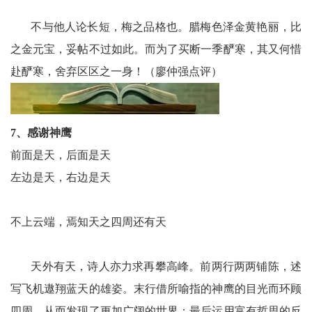
不与他人论长短，梅之品格也。腊梅色泽金黄艳丽，比
之金元宝，妥帖不过如此。而为了买断一季酽寒，其又何惜
赴酽寒，舍弃区区之一身！（廖仲强点评）
7、感谢神鹰
前面是天，后面是天
左边是天，右边是天
不上云端，焉知天之四周还有天
天外有天，诗人亦力求再攀高峰。前两行两两铺陈，述
写飞机遨翔蓝天的雄姿。末行借所喻指的神鹰的目光而环顾
四周，从而发现了更加广阔的世界；最后运用富有哲思的反