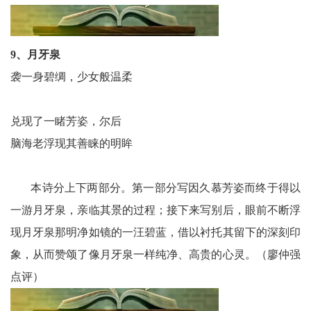
9、月牙泉
袭一身碧绸，少女般温柔
兑现了一睹芳姿，尔后
脑海老浮现其善睐的明眸
本诗分上下两部分。第一部分写因久慕芳姿而终于得以
一游月牙泉，亲临其景的过程；接下来写别后，眼前不断浮
现月牙泉那明净如镜的一汪碧蓝，借以衬托其留下的深刻印
象，从而赞颂了像月牙泉一样纯净、高贵的心灵。（廖仲强
点评）