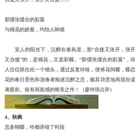
法
那缓张缓合的彩翼
制
与桃花的娇羞，均怡人眸瞳
民
宜人的阳光下，沉醉在春风里，那“合拢又张开，张开
间
又合拢”的，是桃花，又是彩蝶。“那缓张缓合的彩翼”，诗
人
人仅仅抓住此一个镜头，通过反复吟咏，便将花间蝶，蝶恋
花的春日景色和游春者痴迷沉醉之态，极其诗意地再现在读
才
者眼前。挺有画面感的唯美之作！（廖仲强点评）
库
4、秋枫
恁多蝴蝶，咋都弄错了时段