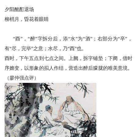
夕阳酩酊退场
柳梢月，昏花着眼睛
“酉”，“醉”字拆分后，添“水”为“酒”；右部分为“卒”，
有“尽，完毕”之意；水尽，乃“酉”也。
酉时，下午五点到七点之间。上阙，拆字铺垫；下阕，借时
序嬗变，以形象的拟人作结，营造出醉后朦胧的唯美意境。
（廖仲强点评）