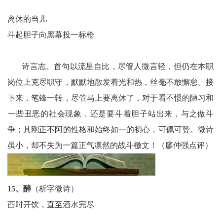
离休的当儿
斗起胆子向黑幕投一标枪
诗言志。首句以流星自比，尽管人微言轻，但仍在本职
岗位上克尽职守，默默地散发着光和热，丝毫不敢懈怠。接
下来，笔锋一转，尽管马上要离休了，对于看不惯的陋习和
一些丑恶的社会现象，还是要斗着胆子站出来，与之做斗
争；其刚正不阿的性格和始终如一的初心，可佩可赞。微诗
虽小，却不失为一篇正气凛然的战斗檄文！（廖仲强点评）
15、醉
（析字微诗）
酉时开饮，直至酒水完尽