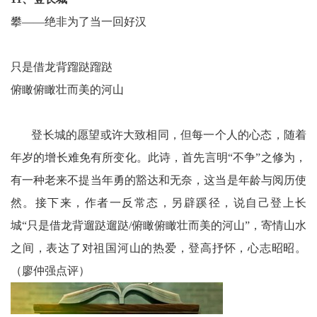
攀——绝非为了当一回好汉
只是借龙背蹓跶蹓跶
俯瞰俯瞰壮而美的河山
登长城的愿望或许大致相同，但每一个人的心态，随着
年岁的增长难免有所变化。此诗，首先言明“不争”之修为，
有一种老来不提当年勇的豁达和无奈，这当是年龄与阅历使
然。接下来，作者一反常态，另辟蹊径，说自己登上长
城“只是借龙背遛跶遛跶/俯瞰俯瞰壮而美的河山”，寄情山水
之间，表达了对祖国河山的热爱，登高抒怀，心志昭昭。
（廖仲强点评）