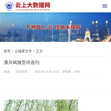
首
页
科
首页
>
云端星文学
>
正文
技
潘兴斌微型诗选刊
与
来源： 综合作者： 2024-06-13 08:14:42 浏览量：
3016
三
农
新
时