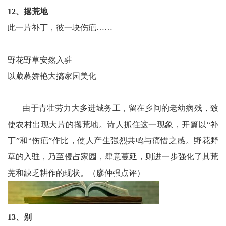
12、撂荒地
此一片补丁，彼一块伤疤……
野花野草安然入驻
以葳蕤娇艳大搞家园美化
由于青壮劳力大多进城务工，留在乡间的老幼病残，致
使农村出现大片的撂荒地。诗人抓住这一现象，开篇以“补
丁”和“伤疤”作比，使人产生强烈共鸣与痛惜之感。野花野
草的入驻，乃至侵占家园，肆意蔓延，则进一步强化了其荒
芜和缺乏耕作的现状。（廖仲强点评）
13、别