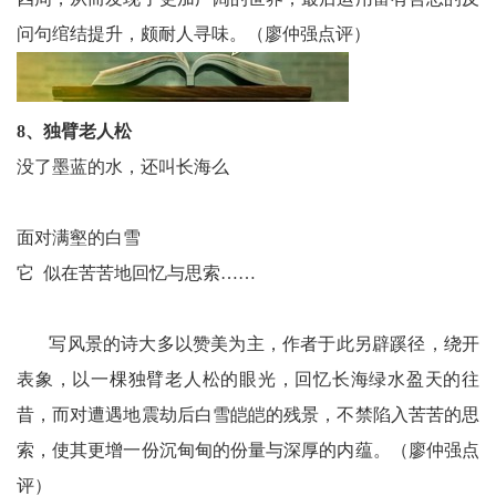
问句绾结提升，颇耐人寻味。（廖仲强点评）
8、独臂老人松
没了墨蓝的水，还叫长海么
面对满壑的白雪
它 似在苦苦地回忆与思索……
写风景的诗大多以赞美为主，作者于此另辟蹊径，绕开
表象，以一棵独臂老人松的眼光，回忆长海绿水盈天的往
昔，而对遭遇地震劫后白雪皑皑的残景，不禁陷入苦苦的思
索，使其更增一份沉甸甸的份量与深厚的内蕴。（廖仲强点
评）