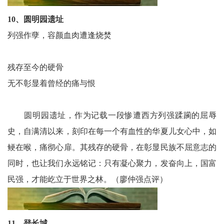
10、圆明园遗址
列强作孽，容颜血肉遭逢烧焚
残存至今的硬骨
无不彰显着曾经的痛与恨
圆明园遗址，作为记载一段惨遭西方列强蹂躏的屈辱
史，自满清以来，刻印在每一个有血性的华夏儿女心中，如
鲠在喉，痛彻心扉。其残存的硬骨，在彰显民族不屈意志的
同时，也让我们永远铭记：只有凝心聚力，发奋向上，国富
民强，才能屹立于世界之林。（廖仲强点评）
11、登长城